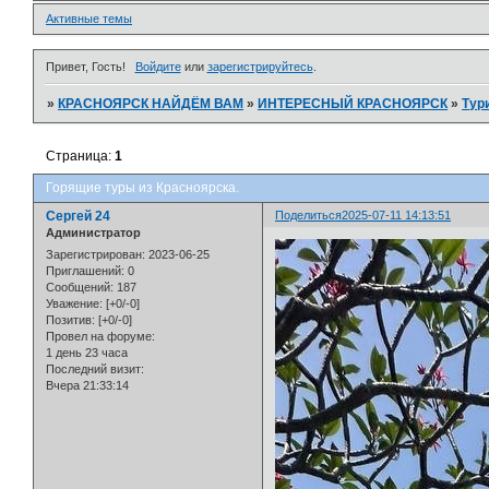
Активные темы
Привет, Гость!
Войдите
или
зарегистрируйтесь
.
»
КРАСНОЯРСК НАЙДЁМ ВАМ
»
ИНТЕРЕСНЫЙ КРАСНОЯРСК
»
Тур
Страница:
1
Горящие туры из Красноярска.
Сергей 24
Поделиться
2025-07-11 14:13:51
Администратор
Зарегистрирован
: 2023-06-25
Приглашений:
0
Сообщений:
187
Уважение:
[+0/-0]
Позитив:
[+0/-0]
Провел на форуме:
1 день 23 часа
Последний визит:
Вчера 21:33:14