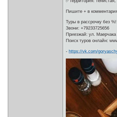
✅Территория: тенистая, 
Пишите + в комментария
Туры в рассрочку без %!
Звони: +79233725656
Приезжай: ул. Маерчака 
Поиск туров онлайн: ww
-
https://vk.com/goryasch