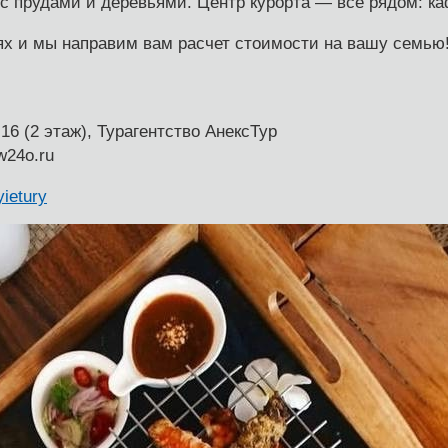
с прудами и деревьями. Центр курорта — всё рядом: ка
х и мы направим вам расчет стоимости на вашу семью
16 (2 этаж), Турагентство АнексТур
w24o.ru
yietury