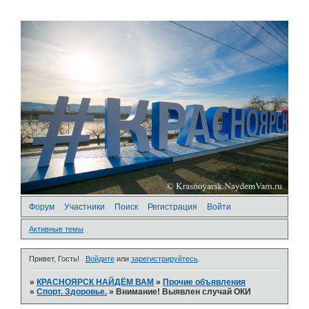
Форум
Участники
Поиск
Регистрация
Войти
Активные темы
Привет, Гость!
Войдите
или
зарегистрируйтесь
.
»
КРАСНОЯРСК НАЙДЁМ ВАМ
»
Прочие объявления
»
Спорт. Здоровье.
»
Внимание! Выявлен случай ОКИ