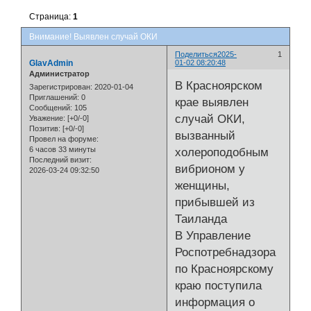
Страница:
1
Внимание! Выявлен случай ОКИ
Поделиться
2025-
1
GlavAdmin
01-02 08:20:48
Администратор
В Красноярском
Зарегистрирован
: 2020-01-04
Приглашений:
0
крае выявлен
Сообщений:
105
случай ОКИ,
Уважение:
[+0/-0]
Позитив:
[+0/-0]
вызванный
Провел на форуме:
6 часов 33 минуты
холероподобным
Последний визит:
вибрионом у
2026-03-24 09:32:50
женщины,
прибывшей из
Таиланда
В Управление
Роспотребнадзора
по Красноярскому
краю поступила
информация о