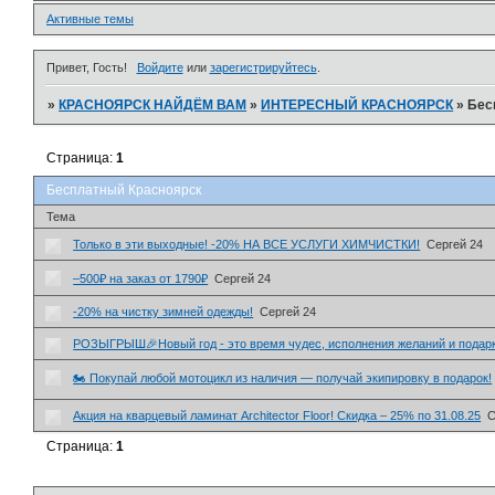
Активные темы
Привет, Гость!
Войдите
или
зарегистрируйтесь
.
»
КРАСНОЯРСК НАЙДЁМ ВАМ
»
ИНТЕРЕСНЫЙ КРАСНОЯРСК
»
Бес
Страница:
1
Бесплатный Красноярск
Тема
Только в эти выходные! -20% НА ВСЕ УСЛУГИ ХИМЧИСТКИ!
Сергей 24
–500₽ на заказ от 1790₽
Сергей 24
-20% на чистку зимней одежды!
Сергей 24
РОЗЫГРЫШ🎉Новый год - это время чудес, исполнения желаний и подарк
🏍️ Покупай любой мотоцикл из наличия — получай экипировку в подарок!
Акция на кварцевый ламинат Architector Floor! Скидка – 25% по 31.08.25
С
Страница:
1